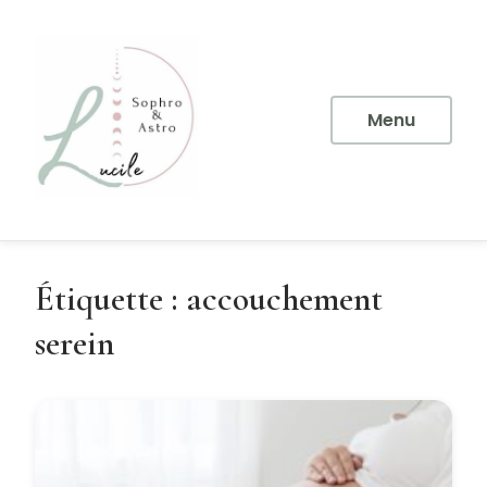
Aller
au
contenu
principal
Menu
Étiquette :
accouchement
serein