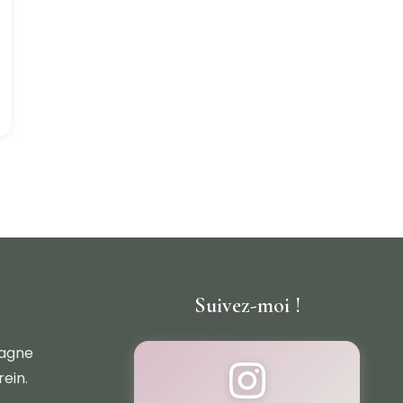
Suivez-moi !
pagne
rein.