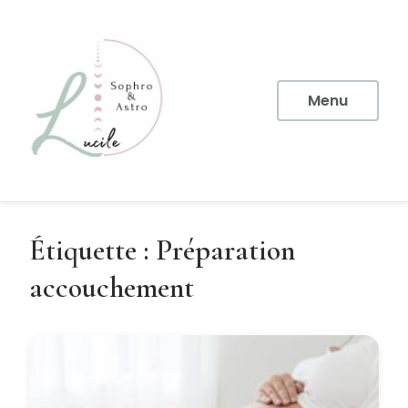
Aller
au
contenu
principal
Menu
Étiquette :
Préparation
accouchement