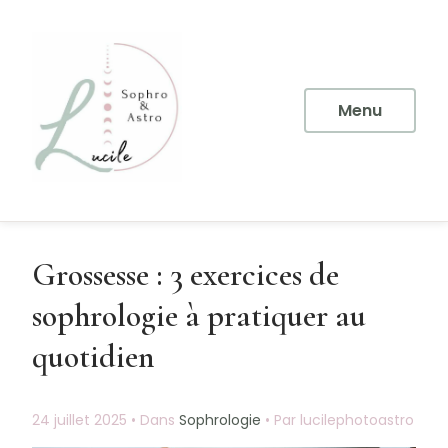
Aller
au
contenu
principal
Menu
Grossesse : 3 exercices de
sophrologie à pratiquer au
quotidien
24 juillet 2025
•
Dans
Sophrologie
•
Par lucilephotoastro